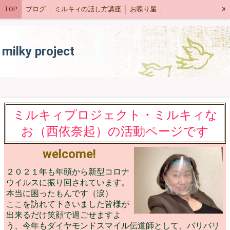
»
TOP
ブログ
ミルキィの話し方講座
お喋り屋
ネットショップ
スケジュール
milky project
ミルキィプロジェクト・ミルキィな
お（西依奈起）の活動ページです
welcome!
２０２１年も年頭から新型コロナ
ウイルスに振り回されています。
本当に困ったもんです（涙）
ここを訪れて下さいました皆様が
出来るだけ笑顔で過ごせますよ
う、今年もダイヤモンドスマイル伝道師として、バリバリ