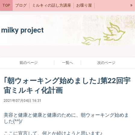
»
TOP
ブログ
ミルキィの話し方講座
お喋り屋
ネットショップ
スケジュール
milky project
前のページ
一覧へ
次のページ
｢朝ウォーキング始めました｣第22回宇
宙ミルキィ化計画
2021年07月04日 16:31
美容と健康と健康と健康のために、朝ウォーキング始めま
した(^^)/
ここに宣言して、何とか続けようと思います♪