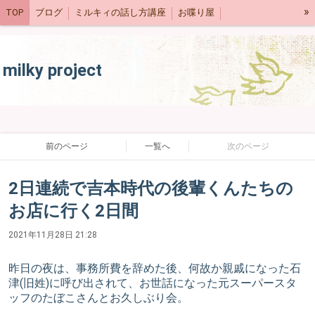
»
TOP
ブログ
ミルキィの話し方講座
お喋り屋
ネットショップ
スケジュール
milky project
前のページ
一覧へ
次のページ
2日連続で吉本時代の後輩くんたちの
お店に行く2日間
2021年11月28日 21:28
昨日の夜は、事務所費を辞めた後、何故か親戚になった石
津(旧姓)に呼び出されて、お世話になった元スーパースタ
ッフのたぼこさんとお久しぶり会。