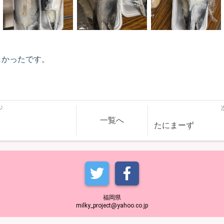
しかったです。
ジ
一覧へ
たにまーず
福岡県
milky_project@yahoo.co.jp