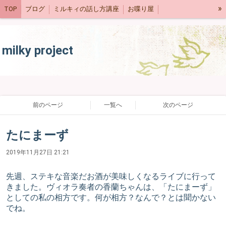
»
TOP
ブログ
ミルキィの話し方講座
お喋り屋
ネットショップ
スケジュール
milky project
前のページ
一覧へ
次のページ
たにまーず
2019年11月27日 21:21
先週、ステキな音楽だお酒が美味しくなるライブに行って
きました。ヴィオラ奏者の香蘭ちゃんは、「たにまーず」
としての私の相方です。何が相方？なんで？とは聞かない
でね。