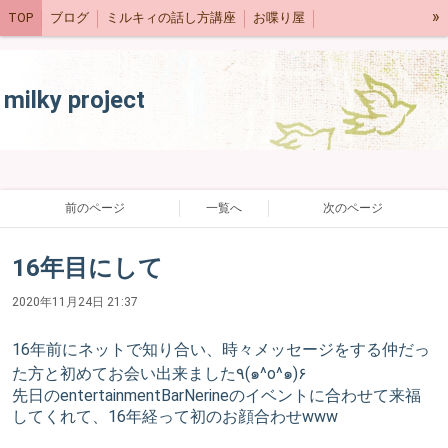
»
TOP
ブログ
ミルキィの話し方講座
お喋り屋
ネットショップ
スケジュール
milky project
前のページ
一覧へ
次のページ
16年目にして
2020年11月24日 21:37
16年前にネットで知り合い、時々メッセージをする仲だっ
た方と初めてお会い出来ました٩(๑^o^๑)۶
先日のentertainmentBarNerineのイベントに合わせて来福
してくれて、16年経って初のお顔合わせwww