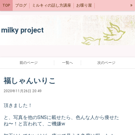
»
TOP
ブログ
ミルキィの話し方講座
お喋り屋
ネットショップ
スケジュール
milky project
前のページ
一覧へ
次のページ
福しゃんいりこ
2020年11月26日 20:49
頂きました！
と、写真を他のSNSに載せたら、色んな人から痩せた
ね〜！と言われて、ご機嫌w